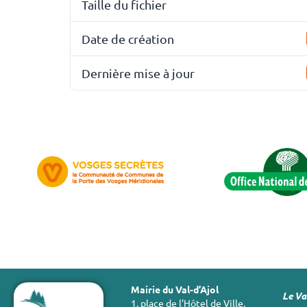
Taille du fichier
Date de création
Dernière mise à jour
Mairie du Val-d’Ajol
Le Val
1, place de l’Hôtel de Ville,