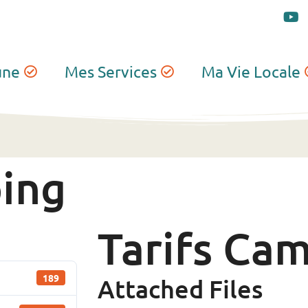
une
Mes Services
Ma Vie Locale
ping
Tarifs Ca
189
Attached Files