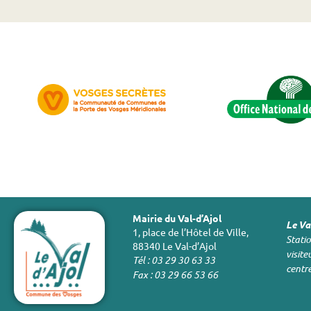
Mairie du Val-d’Ajol
Le Val
1, place de l’Hôtel de Ville,
Statio
88340 Le Val-d’Ajol
visite
Tél : 03 29 30 63 33
centr
Fax : 03 29 66 53 66