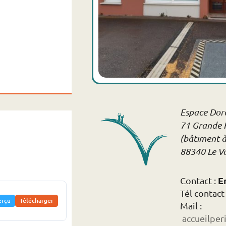
Espace Dor
71 Grande R
(bâtiment à
88340 Le Va
E
Contact :
Tél contact
erçu
Télécharger
Mail :
accueilper