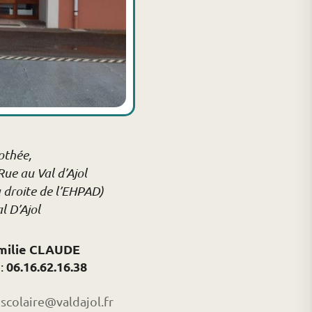
othée,
ue au Val d’Ajol
 droite de l’EHPAD)
l D’Ajol
milie CLAUDE
06.16.62.16.38
 :
iscolaire@valdajol.fr