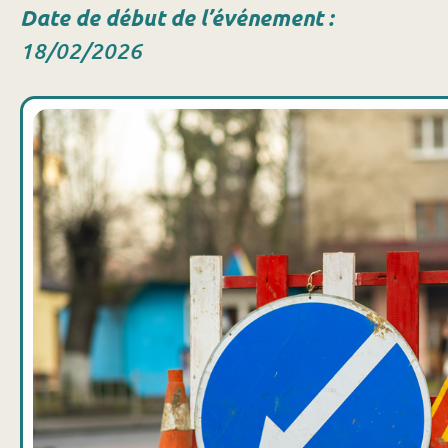
Date de début de l’événement :
Information GENDARMER
18/02/2026
Recrudescence des
Cambriolages et appel à
vigilance !
le Val d'Ajol
Date de début de l'événemen
03/12/2025
EN SAVOIR PLUS