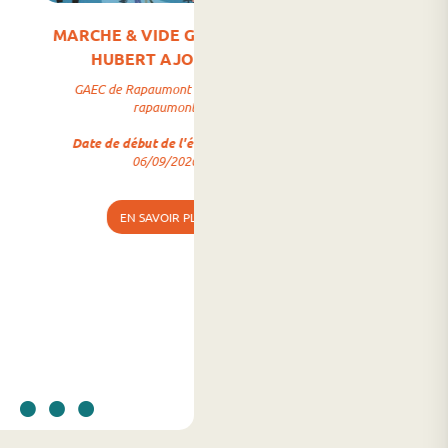
CHE & VIDE GRENIER ST
FETE FORAINE au Val d
HUBERT AJOLAISE
Place du Sô
EC de Rapaumont -136 rte de
Date de début de l'événe
rapaumont
08/08/2026
te de début de l'événement
:
06/09/2026
EN SAVOIR PLUS
EN SAVOIR PLUS