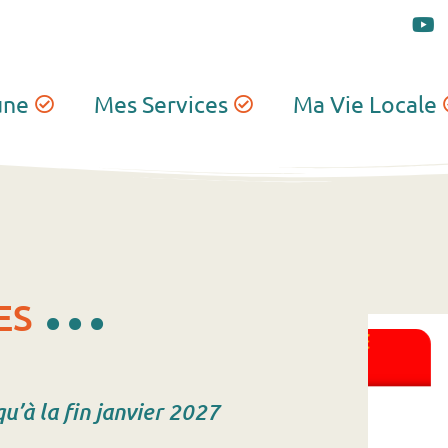
une
Mes Services
Ma Vie Locale
...
ES
u’à la fin janvier 2027