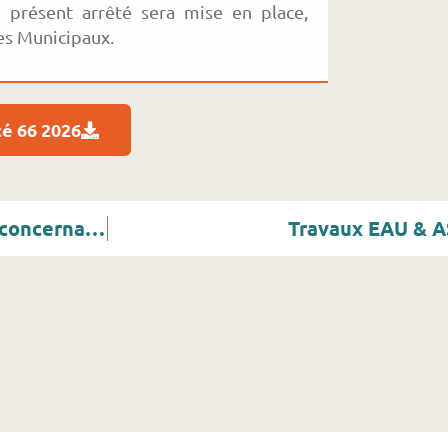
u présent arrêté sera mise en place,
ues Municipaux.
é 66 2026
Arrêté 270 2025 de voirie PERMANENT – concernant les travaux d’entretien courant et d’urgence sur les voies communales par la société CITEOS
Travaux EAU & 