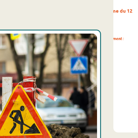
IE :
MICRO FOLIE-Programme du 12
MAR
août
 la
le Val d'Ajol
GA
Date de début de l'événement
:
12/08/2026
Da
t
:
EN SAVOIR PLUS