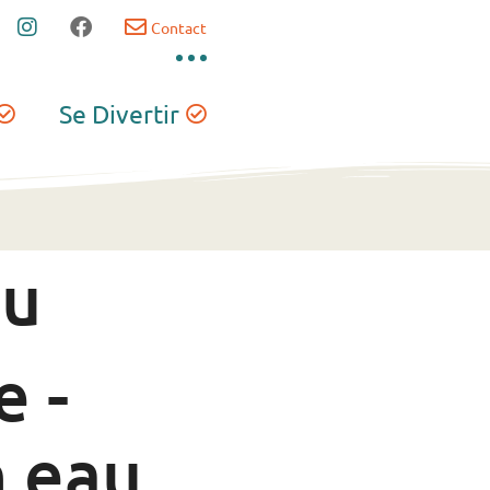
Contact
Se Divertir
au
e -
n eau