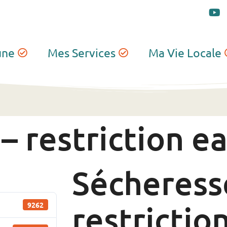
une
Mes Services
Ma Vie Locale
– restriction e
Sécheress
restrictio
9262