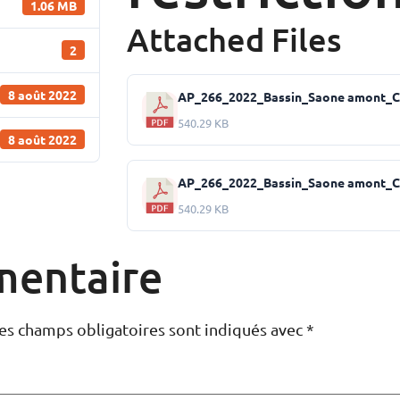
1.06 MB
Attached Files
2
8 août 2022
AP_266_2022_Bassin_Saone amont_Cr
540.29 KB
8 août 2022
AP_266_2022_Bassin_Saone amont_Cr
540.29 KB
mentaire
es champs obligatoires sont indiqués avec
*